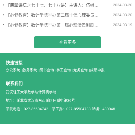
【朋辈讲坛之七十七、七十八讲】主讲人：伍树明、李家国、陈锦涵；梅婉心、周德佳、方伟豪
2024-03-20
【心健教育】数计学院举办第二届十佳心理委员大赛
2024-03-20
【心健教育】数计学院举办第一届心理情景剧剧本大赛
2024-03-19
查看更多
快速链接
办公系统
|
教务系统
|
图书查询
|
学工查询
|
党务查询
|
成绩申报
联系我们
武汉轻工大学数学与计算机学院
地址：湖北省武汉市东西湖区环湖中路36号
学院电话：027-85504742 学工办：027-85504733 邮编：430048