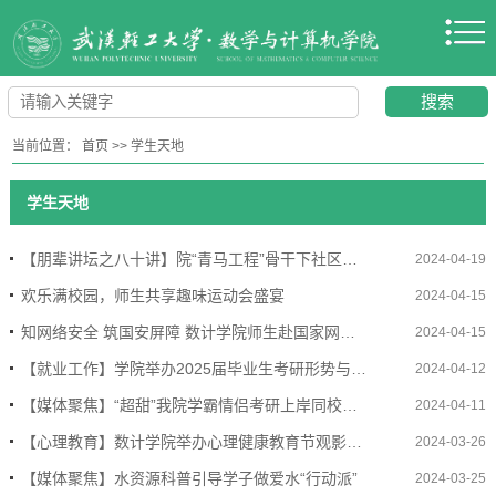
当前位置：
首页
>>
学生天地
学生天地
【朋辈讲坛之八十讲】院“青马工程”骨干下社区开展青年党员微党课
2024-04-19
欢乐满校园，师生共享趣味运动会盛宴
2024-04-15
知网络安全 筑国安屏障 数计学院师生赴国家网络安全人才与创新基地参观研学
2024-04-15
【就业工作】学院举办2025届毕业生考研形势与政策宣讲会
2024-04-12
【媒体聚焦】“超甜”我院学霸情侣考研上岸同校同专业
2024-04-11
【心理教育】数计学院举办心理健康教育节观影活动
2024-03-26
【媒体聚焦】水资源科普引导学子做爱水“行动派”
2024-03-25