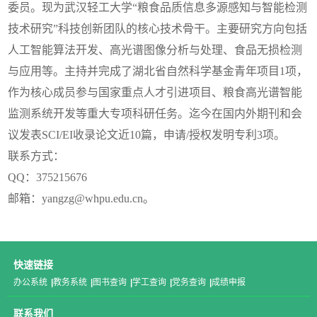
委员。现为武汉轻工大学“粮食品质信息多源感知与智能检测
技术研究”科技创新团队的核心技术骨干。主要研究方向包括
人工智能算法开发、高光谱图像分析与处理、食品无损检测
与应用等。主持并完成了湖北省自然科学基金青年项目1项，
作为核心成员参与国家重点人才引进项目、粮食高光谱智能
监测系统开发等重大专项科研任务。迄今在国内外期刊和会
议发表SCI/EI收录论文近10篇，申请/授权发明专利3项。
联系方式：
QQ：375215676
邮箱：yangzg@whpu.edu.cn。
快速链接
办公系统
|
教务系统
|
图书查询
|
学工查询
|
党务查询
|
成绩申报
联系我们