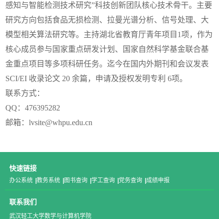
感知与智能检测技术研究”科技创新团队核心技术骨干。主要
研究方向包括食品无损检测、拉曼光谱分析、信号处理、大
模型相关算法研究等。主持湖北省教育厅青年项目1项，作为
核心成员参与国家重点研发计划、国家自然科学基金联合基
金重点项目等多项科研任务。迄今在国内外期刊和会议发表
SCI/EI 收录论文 20 余篇，申请及授权发明专利 6项。
联系方式：
QQ：476395282
邮箱：lvsite@whpu.edu.cn
快速链接
办公系统
|
教务系统
|
图书查询
|
学工查询
|
党务查询
|
成绩申报
联系我们
武汉轻工大学数学与计算机学院