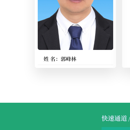
姓 名：郭峰林
快速通道
/