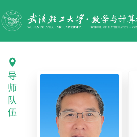

导
师
队
伍