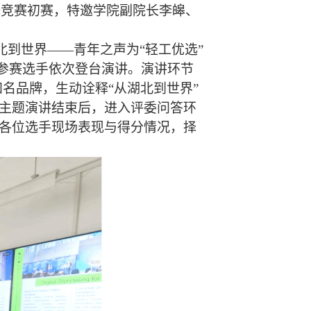
语竞赛初赛
，特邀学院副院长李皞、
北到世界
——
青年之声为
“
轻工优选
”
参赛选手依次登台
演讲
。演讲环节
知名品牌，生动诠释
“
从湖北到世界
”
主题演讲结束后，进入评委问答环
各位选手现场表现与得分情况，择