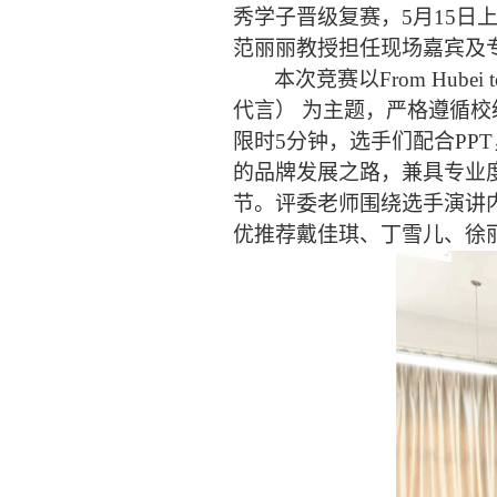
秀学子晋级复赛，
5
月
15
日
范丽丽
教授
担任现场嘉宾及
本次竞赛以
From Hubei t
代言）
为主题，严格遵循校
限时
5
分钟，选手们配合
PPT
的品牌发展之路，兼具专业
节。评委老师围绕选手演讲
优推荐
戴佳琪、丁雪儿、徐